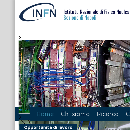
Istituto Nazionale di Fisica Nuclea
Sezione di Napoli
prev
next
Home
Chi siamo
Ricerca
C
Opportunità di lavoro