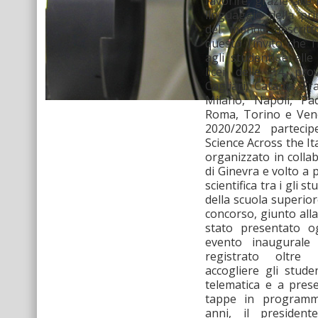
favorire, grazie alle
linguaggio della pr
del mondo descritt
questo l’invito che 
agli studenti e all
licei delle 14 prov
Cagliari, Catania, Fr
Milano, Napoli, Pa
Roma, Torino e Vene
2020/2022 parteci
Science Across the I
organizzato in colla
di Ginevra e volto a
scientifica tra i gli s
della scuola superior
concorso, giunto alla
stato presentato o
evento inaugurale
registrato oltre
accogliere gli stude
telematica e a prese
tappe in programm
anni, il president