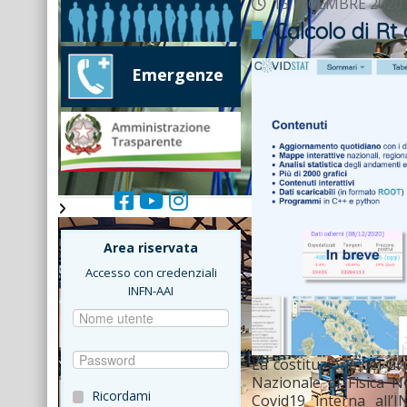
15 DICEMBRE 2020
Calcolo di Rt
Emergenze
Area riservata
Accesso con credenziali
INFN-AAI
La costituzione del Gr
Nazionale di Fisica Nu
Ricordami
Covid19 interna all’I