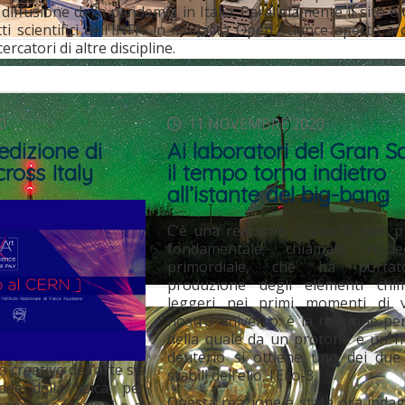
 diffusione della pandemia in Italia. Parallelamente il sito 
ti scientifici dell'INFN in modalità Open Science aperto a 
cercatori di altre discipline.
0
11 NOVEMBRE 2020
 edizione di
Ai laboratori del Gran S
ross Italy
il tempo torna indietro
all’istante del big-bang
C’è una reazione chiave di quel 
fondamentale, chiamato nucleo
primordiale, che ha portat
produzione degli elementi chim
leggeri nei primi momenti di v
nostro universo: è la reazione p
della quale da un protone e un n
deuterio si ottiene uno dei due 
o creativo dell’arte sia
stabili dell’elio, l’Elio-3.
dee della fisica, per
Questa reazione è stata ora inda