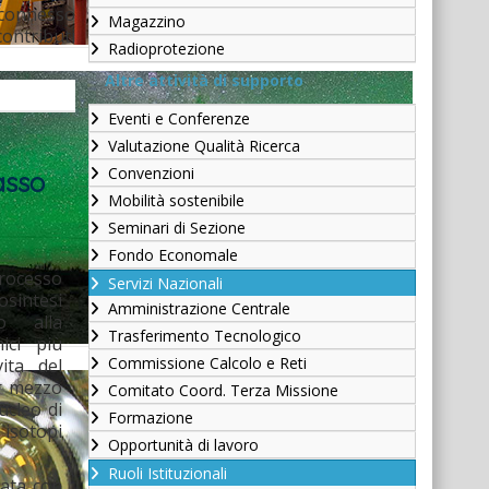
è connesso
Magazzino
contributi
Radioprotezione
Altre attività di supporto
Eventi e Conferenze
Valutazione Qualità Ricerca
Convenzioni
asso
Mobilità sostenibile
Seminari di Sezione
Fondo Economale
processo
Servizi Nazionali
sintesi
Amministrazione Centrale
o alla
Trasferimento Tecnologico
ici più
Commissione Calcolo e Reti
ita del
er mezzo
Comitato Coord. Terza Missione
ucleo di
Formazione
isotopi
Opportunità di lavoro
Ruoli Istituzionali
gata con