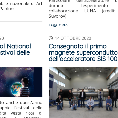
Particolare dell'acceleratore ut
abile nazionale di Art
durante l'esperimento 
Paolucci.
collaborazione LUNA (credit
Suvorov)
Leggi tutto...
20
14 OTTOBRE 2020
al National
Consegnato il primo
tival delle
magnete supercondutto
dell'acceleratore SIS 100
ato anche quest'anno
phic Festival delle
dita vesta ricca di