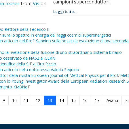
campioni superconduttori.
in teaser
from
Vis
on
Leggi tutto...
vo Rettore della Federico II
isura lo spettro in energia dei raggi cosmici superenergetici
n articolo del Prof. Sannino sulla possibile evoluzione di una seconda
o la rivelazione della fusione di uno straordinario sistema binario
o osservato da NA62 al CERN
entifica della SIF a Ciro Riccio
n articolo della dottoressa Valeria Sequino
or della rivista European Journal of Medical Physics per il Prof. Mett
 con lo Young Investigator Award della European Radiation Research S
erimento KM3NeT
9
10
11
12
13
14
15
16
17
Avanti
F