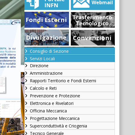
Webmail
INFN
Trasferimento
Fondi Esterni
Tecnologico
Divulgazione
Convenzioni
Consiglio di Sezione
Servizi Locali
Direzione
Amministrazione
Rapporti Territorio e Fondi Esterni
Calcolo e Reti
Prevenzione e Protezione
Elettronica e Rivelatori
Officina Meccanica
Progettazione Meccanica
’ Istituto
Superconduttività e Criogenia
à di Crisi
nte dalla
Tecnico Generale