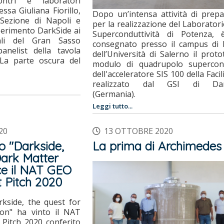
ontri e laboratori
ssa Giuliana Fiorillo,
Dopo un’intensa attività di prep
 Sezione di Napoli e
per la realizzazione del Laboratori
perimento DarkSide ai
Superconduttività di Potenza, 
ali del Gran Sasso
consegnato
presso il campus di 
anelist della tavola
dell’Università di Salerno
il proto
La parte oscura del
modulo di quadrupolo supercon
dell'acceleratore SIS 100 della Facil
realizzato dal GSI di Dar
(Germania).
Leggi tutto...
20
13 OTTOBRE 2020
o "Darkside,
La prima di Archimedes
Dark Matter
ce il NAT GEO
 Pitch 2020
rkside, the quest for
ion" ha vinto il NAT
Pitch 2020 conferito