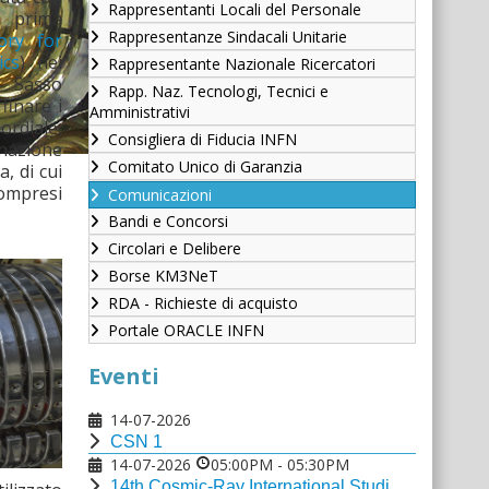
Rappresentanti Locali del Personale
a prima
Rappresentanze Sindacali Unitarie
ory for
ics
) nei
Rappresentante Nazionale Ricercatori
n Sasso
Rapp. Naz. Tecnologi, Tecnici e
ffinare i
Amministrativi
ordiale,
Consigliera di Fiducia INFN
nazione
Comitato Unico di Garanzia
a, di cui
compresi
Comunicazioni
Bandi e Concorsi
Circolari e Delibere
Borse KM3NeT
RDA - Richieste di acquisto
Portale ORACLE INFN
Eventi
14-07-2026
CSN 1
14-07-2026
05:00PM
-
05:30PM
14th Cosmic-Ray International Studies and Multi-messenger Astroparticle Conference