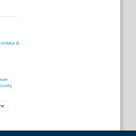
 ondata di
ivier
ociety
ine