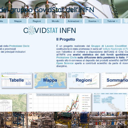
 del gruppo CovidStat dell'INFN
uppo di Lavoro CovidStat INFN è stata promossa in seno all
cleare con l’obiettivo di mettere a disposizione dell’Unit
NFN una analisi statistica dei dati forniti quotidianame