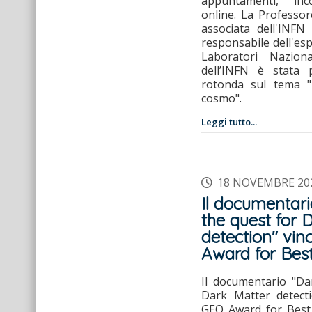
appuntamenti, inc
online. La Professore
associata dell'INFN
responsabile dell'es
Laboratori Nazion
dell’INFN è stata p
rotonda sul tema "
cosmo".
Leggi tutto...
18 NOVEMBRE 20
Il documentari
the quest for 
detection" vin
Award for Best
Il documentario "Da
Dark Matter detect
GEO Award for Best 