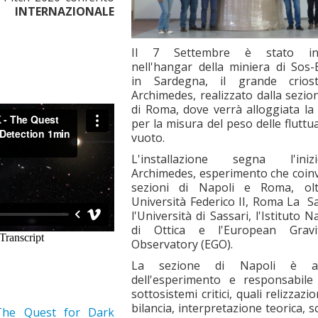
 INTERNAZIONALE
Il 7 Settembre è stato inst
nell'hangar della miniera di Sos-
in Sardegna, il grande crios
Archimedes, realizzato dalla sezi
di Roma, dove verrà alloggiata la 
per la misura del peso delle fluttua
vuoto.
L'installazione segna l'ini
Archimedes, esperimento che coin
sezioni di Napoli e Roma, olt
Università Federico II, Roma La S
l'Università di Sassari, l'Istituto 
di Ottica e l'European Gravit
Observatory (EGO).
La sezione di Napoli è 
dell'esperimento e responsabile 
sottosistemi critici, quali relizzazi
bilancia, interpretazione teorica, s
The Quest for Dark