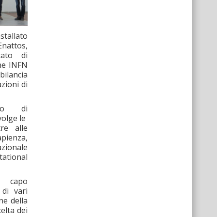
allato
Enattos,
tato di
one INFN
bilancia
zioni di
zio di
volge le
re alle
apienza,
Nazionale
ational
a capo
di vari
one della
celta dei