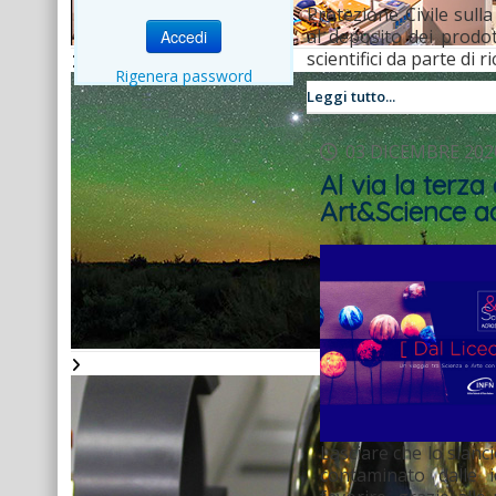
Protezione Civile sulla
al deposito dei prodot
Accedi
scientifici da parte di ri
Rigenera password
Leggi tutto...
03 DICEMBRE 202
Al via la terza
Art&Science ac
Lasciare che lo slanci
contaminato dalle i