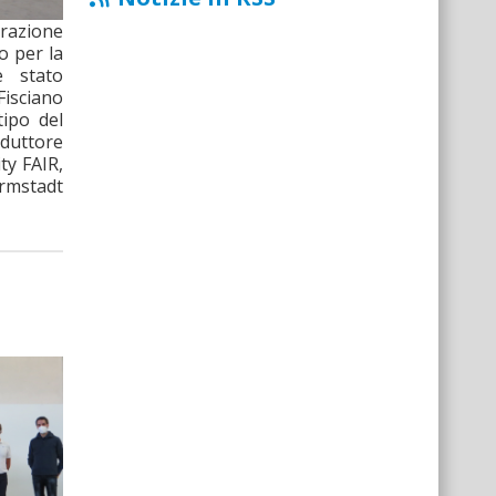
arazione
o per la
è stato
Fisciano
tipo del
duttore
ity FAIR,
mstadt