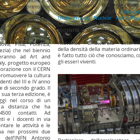
 rappresentazioni e al
una precisione mai raggiunt
ima, la comprensione
dall’esperimento
LUNA
(
Laborat
o da quest’ultima. È
Underground Nuclear Astrophys
l’INFN vuole rivolgere
Laboratori Nazionali del Gra
e studentesse dei 130
dell’
INFN
: è stato così possibile ra
incie italiane (Bari,
calcoli della nucleosintesi prim
ascati, Genova, Lecce,
ricavando un’accurata determi
dova, Pisa, Potenza,
della densità della materia ordinari
zia) che nel biennio
è fatto tutto ciò che conosciamo, 
peranno ad Art and
gli esseri viventi.
taly, progetto europeo
borazione con il CERN
 promuovere la cultura
tudenti del III e IV anno
e di secondo grado. Il
 sua terza edizione, è
ggi nel corso di un
 a distanza che ha
 4500 contatti. Ad
nti e i docenti in via
ntare le attività e le
a nei prossimi due
e dell’INFN Antonio