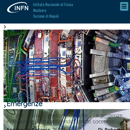
Istituto Nazionale di Fisica
Nucleare
Sezione di Napoli
prev
next
Emergenze
Addetti alla gestione delle emergenze,
evacuazione, lotta anticendio, primo soccorso
Anastasio Antonio
76307
Di Roberto