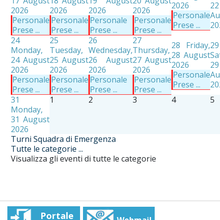
17 August
18 August
19 August
20 August
2026
22
2026
2026
2026
2026
Personale
Au
Personale
Personale
Personale
Personale
Prese ...
20
Prese ...
Prese ...
Prese ...
Prese ...
24
25
26
27
28
Friday,
29
Monday,
Tuesday,
Wednesday,
Thursday,
28 August
Sa
24 August
25 August
26 August
27 August
2026
29
2026
2026
2026
2026
Personale
Au
Personale
Personale
Personale
Personale
Prese ...
20
Prese ...
Prese ...
Prese ...
Prese ...
31
1
2
3
4
5
Monday,
31 August
2026
Turni Squadra di Emergenza
Tutte le categorie ...
Visualizza gli eventi di tutte le categorie
Portale
Webmail