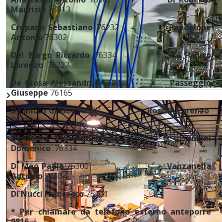
Maurizio
76913
Crupano Sebastiano
76232
Pandalone
Antonio
76302
Del Burgo Riccardo
76334
Panico
Lorenzo
76227
De Giosa Alessandro
76334
Passeggio
Giuseppe
76165
De Micco Giosuè
76987
Roscilli Lorenzo
76230
Di Cerbo Umberto Maria
76334
Rubini
Domenico
76334
Di Meo Paolo
76300
Vanzanella
Antonio
76304
Di Nucci Francesco
76101
* Per chiamare da telefono esterno anteporre
0816