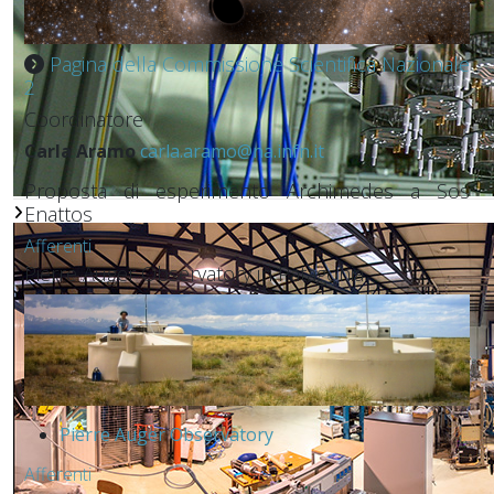
Pagina della Commissione Scientifica Nazionale
2
Coordinatore
Carla Aramo
carla.aramo@na.infn.it
Proposta di esperimento Archimedes a Sos
Enattos
Afferenti
Pierre Auger Observatory in Patagonia
Pierre Auger Observatory
Afferenti