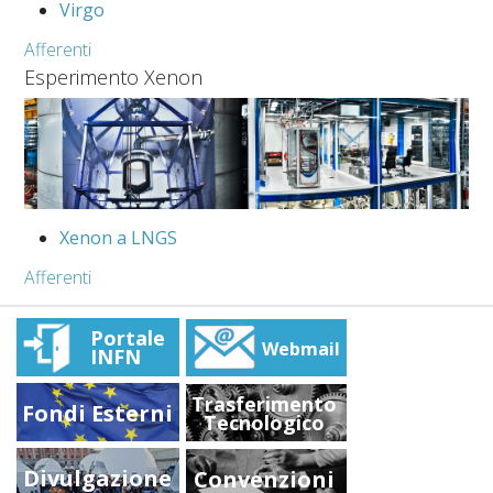
Virgo
Afferenti
Esperimento Xenon
Xenon a LNGS
Afferenti
Portale
Webmail
INFN
Trasferimento
Fondi Esterni
Tecnologico
Divulgazione
Convenzioni