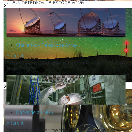
CTA, Cherenkov Telescope Array
Cherenkov Telescope Array
Afferenti
Esperimento Darkside ai Laboratori Nazionali del
Gran Sasso
Darkside a LNGS
Afferenti
Proposta di esperimento Einstein Telescope