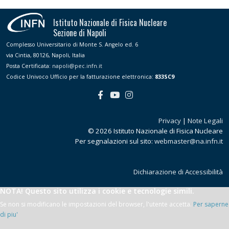
Istituto Nazionale di Fisica Nucleare
Sezione di Napoli
Complesso Universitario di Monte S. Angelo ed. 6
via Cintia, 80126, Napoli, Italia
Posta Certificata:
napoli@pec.infn.it
Codice Univoco Ufficio per la fatturazione elettronica:
833SC9
Privacy
|
Note Legali
© 2026 Istituto Nazionale di Fisica Nucleare
Per segnalazioni sul sito:
webmaster@na.infn.it
Dichiarazione di Accessibilità
NOTA! Questo sito utilizza i cookie e tecnologie simili.
Se non si modificano le impostazioni del browser, l'utente accetta.
Per saperne
di piu'