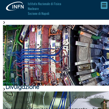
Istituto Nazionale di Fisica
Nucleare
Sezione di Napoli
prev
next
Divulgazione
Coordinamento delle attività di Outreach della
Sez. di Napoli