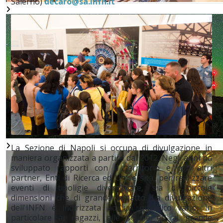
Salerno)
decaro@sa.infn.it
La Sezione di Napoli si occupa di divulgazione in
maniera organizzata a partire dal 2012. Negli anni ha
sviluppato rapporti con il territorio e con altri
partner, Enti di Ricerca ed Università, per realizzare
eventi di tipoligie diversificate, sia di piccole
dimensioni che di grande impatto. La divulgazione
dell'INFN è indirizzata ad un pubblico vario, in
particolare ai ragazzi, alle scuole ed al grande