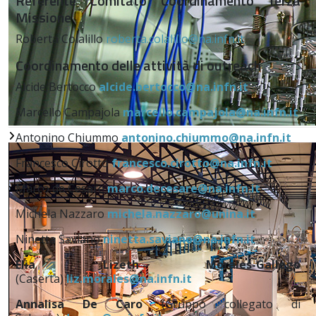
Referente Comitato Coordinamento Terza
Missione
Roberta Colalillo
roberta.colalillo@na.infn.it
Coordinamento delle attività di outreach
Alcide Bertocco
alcide.bertocco@na.infn.it
Marcello Campajola
marcello.campajola@na.infn.it
Antonino Chiummo
antonino.chiummo@na.infn.it
Francesco Cirotto
francesco.cirotto@na.infn.it
Marco de Cesare
marco.decesare@na.infn.it
Michela Nazzaro
michela.nazzaro@unina.it
Ninetta Saviano
ninetta.saviano@na.infn.it
Elia Lizeth Morales-Gallego
(Caserta)
liz.morales@na.infn.it
Annalisa De Caro
(Gruppo collegato di