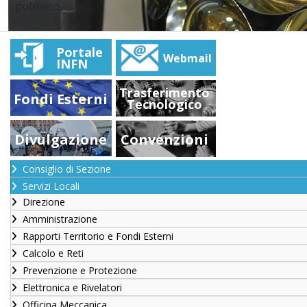
pubblico.
Portale
Webmail
INFN
Trasferimento
Fondi Esterni
Tecnologico
Divulgazione
Convenzioni
Consiglio di Sezione
Servizi Locali
Direzione
Amministrazione
Rapporti Territorio e Fondi Esterni
Calcolo e Reti
Prevenzione e Protezione
Elettronica e Rivelatori
Officina Meccanica