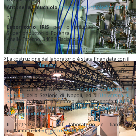
Antonella Chiuchiolo
antonella.chiuchiolo@sa.infn.it
Sito
Laboratorio IRIS
per lo sviluppo di Dispositivi
Superconduttori di Potenza
Anello Esterno, 84084 Fisciano SA
Progetti
La costruzione del laboratorio è stata finanziata con il
progetto
Nafassy
(National Facility for
Superconducting Systems) nel Programma Operativo
Nazionale "Ricerca e Competitività" 2007-2013 del
Ministero dell'Istruzione, dell'Università e della
Ricerca. Oltre all'INFN, con il
Gruppo Collegato di
Salerno
della Sezione di Napoli, ed all’
Università di
Salerno
, hanno partecipato al progetto anche l’
ENEA
ed il
Centro di Competenza Nuove Tecnologie per le
Attività produttive
(CRdC).
Il potenziamento del laboratorio è fianziato
nell'ambito del
progetto PNRR IRIS
.