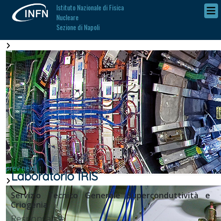
Istituto Nazionale di Fisica
Nucleare
Sezione di Napoli
prev
next
Laboratorio IRIS
Servizio Tecnico Generale Superconduttività e
Criogenia
Responsabile