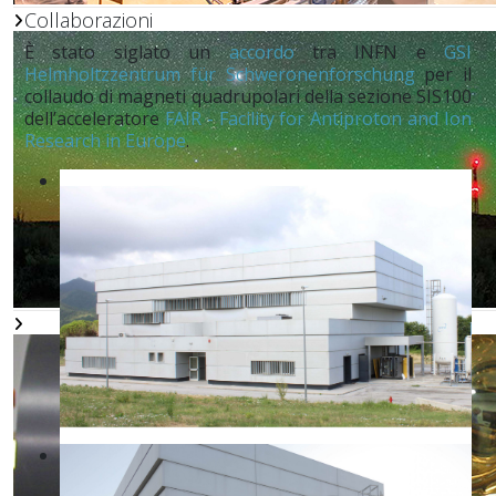
Collaborazioni
È stato siglato un
accordo
tra INFN e
GSI
Helmholtzzentrum für Schweronenforschung
per il
collaudo di magneti quadrupolari della sezione SIS100
dell’acceleratore
FAIR - Facility for Antiproton and Ion
Research in Europe
.