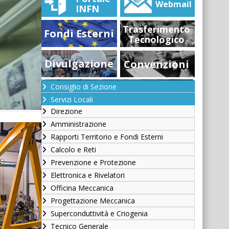
Webmail
INFN
Trasferimento
Fondi Esterni
Tecnologico
Divulgazione
Convenzioni
Consiglio di Sezione
Servizi Locali
Direzione
Amministrazione
Rapporti Territorio e Fondi Esterni
Calcolo e Reti
Prevenzione e Protezione
Elettronica e Rivelatori
Officina Meccanica
Progettazione Meccanica
Superconduttività e Criogenia
Tecnico Generale