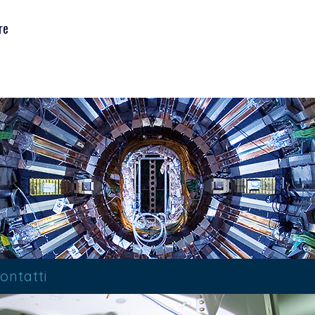
re
ontatti