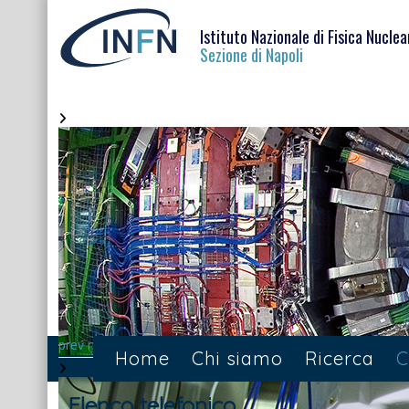
Istituto Nazionale di Fisica Nuclea
Sezione di Napoli
prev
next
Home
Chi siamo
Ricerca
C
Elenco telefonico