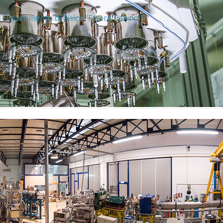
l
Dipartimento di Fisica "Ettore Pancini"
.