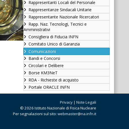
Rappresentanti Locali del Personale
Rappresentanze Sindacali Unitarie
Rappresentante Nazionale Ricercatori
Rapp. Naz. Tecnologi, Tecnici e
Amministrativi
Consigliera di Fiducia INFN
Comitato Unico di Garanzia
Comunicazioni
Bandi e Concorsi
Circolari e Delibere
Borse KM3NeT
RDA - Richieste di acquisto
Portale ORACLE INFN
Privacy
|
Note Legali
© 2026 Istituto Nazionale di Fisica Nucleare
Per segnalazioni sul sito:
webmaster@na.infn.it