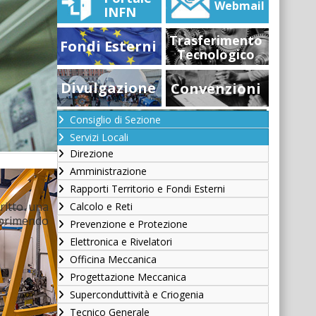
Webmail
INFN
Trasferimento
Fondi Esterni
Tecnologico
Divulgazione
Convenzioni
Consiglio di Sezione
Servizi Locali
Direzione
Amministrazione
Rapporti Territorio e Fondi Esterni
critto una
Calcolo e Reti
primendo
Prevenzione e Protezione
Elettronica e Rivelatori
Officina Meccanica
Progettazione Meccanica
Superconduttività e Criogenia
Tecnico Generale