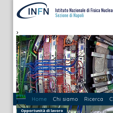
Istituto Nazionale di Fisica Nuclea
Sezione di Napoli
prev
next
Home
Chi siamo
Ricerca
C
Opportunità di lavoro
13 MAGGIO 2019