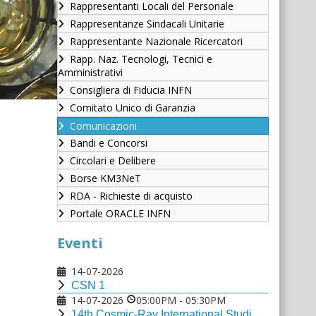
Rappresentanti Locali del Personale
Rappresentanze Sindacali Unitarie
Rappresentante Nazionale Ricercatori
Rapp. Naz. Tecnologi, Tecnici e
Amministrativi
Consigliera di Fiducia INFN
Comitato Unico di Garanzia
Comunicazioni
Bandi e Concorsi
Circolari e Delibere
Borse KM3NeT
RDA - Richieste di acquisto
Portale ORACLE INFN
Eventi
14-07-2026
CSN 1
14-07-2026
05:00PM
-
05:30PM
14th Cosmic-Ray International Studies and Multi-messenger Astroparticle Conference