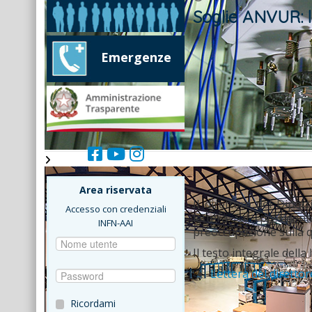
Soglie ANVUR: le
Emergenze
Area riservata
Il direttore del Dipart
Accesso con credenziali
lettera al preside
INFN-AAI
preoccupazione sulla q
Il testo integrale della 
Lettera del direttor
Ricordami