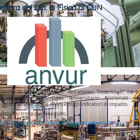
ttera del Dip. di Fisica al CUN
imento di Fisica "E. Pancini" dell'ateneo "Federico II" ha s
nte del CUN - Consiglio Universitario Nazionale es
uestione delle soglie ANVUR sugli indicatori di impatto.
lettera si trova qui di seguito.
e del Dip. di Fisica "E. Pancini" al presidente del CUN