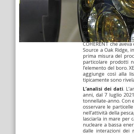
osservare i segnali di 
Il processo osservat
atomi di xenon del b
coerente neutrino-nucl
previsto nel 1974, er
rinculi a energia molt
COHERENT che aveva oss
Source a Oak Ridge, i
prima misura del proce
particolare prodotti 
l’elemento del boro. XE
aggiunge così alla li
tipicamente sono rivela
L’analisi dei dati
. L’
anni, dal 7 luglio 202
tonnellate-anno. Con es
osservare le particelle
nell’attività della pes
lasciarla in mare per c
nucleare a bassa ener
dalle interazioni dei 