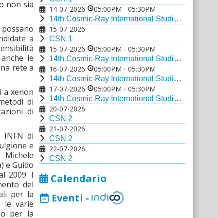
so non sia
14-07-2026
05:00PM
-
05:30PM
14th Cosmic-Ray International Studies and Multi-messenger Astroparticle Conference
i possano
15-07-2026
andidate a
CSN 1
ensibilità
15-07-2026
05:00PM
-
05:30PM
e anche le
14th Cosmic-Ray International Studies and Multi-messenger Astroparticle Conference
una rete a
16-07-2026
05:00PM
-
05:30PM
14th Cosmic-Ray International Studies and Multi-messenger Astroparticle Conference
17-07-2026
05:00PM
-
05:30PM
i a xenon
14th Cosmic-Ray International Studies and Multi-messenger Astroparticle Conference
metodi di
20-07-2026
azioni di
CSN 2
21-07-2026
e INFN di
CSN 2
Fulgione e
22-07-2026
 Michele
CSN 2
a) e Guido
l 2009. I
Calendario
mento del
li per la
Eventi -
 le varie
lo per la