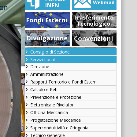
Webmail
INFN
con
Trasferimento
Fondi Esterni
Tecnologico
Divulgazione
Convenzioni
Consiglio di Sezione
Servizi Locali
Direzione
Amministrazione
Rapporti Territorio e Fondi Esterni
Calcolo e Reti
Prevenzione e Protezione
Elettronica e Rivelatori
Officina Meccanica
Progettazione Meccanica
Superconduttività e Criogenia
Tecnico Generale