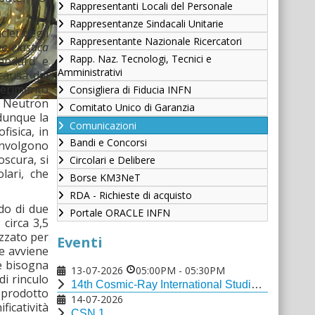
Rappresentanti Locali del Personale
Rappresentanze Sindacali Unitarie
clei degli
Rappresentante Nazionale Ricercatori
ne elastica
Rapp. Naz. Tecnologi, Tecnici e
andard e
Amministrativi
causa dei
sperimento
Consigliera di Fiducia INFN
n Neutron
Comitato Unico di Garanzia
dunque la
Comunicazioni
isica, in
Bandi e Concorsi
involgono
oscura, si
Circolari e Delibere
lari, che
Borse KM3NeT
RDA - Richieste di acquisto
odo di due
Portale ORACLE INFN
 circa 3,5
izzato per
Eventi
me avviene
he bisogna
13-07-2026
05:00PM
-
05:30PM
di rinculo
14th Cosmic-Ray International Studies and Multi-messenger Astroparticle Conference
 prodotto
14-07-2026
ficatività
CSN 1