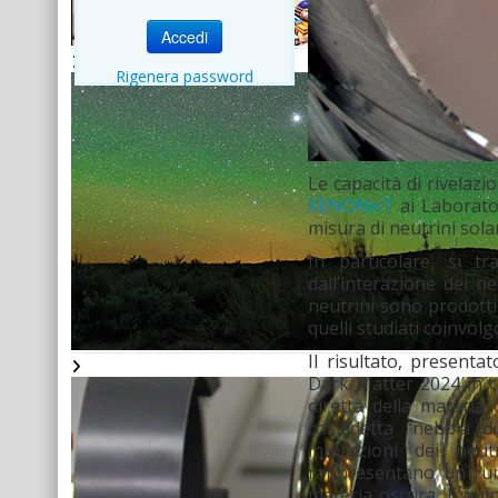
Accedi
Rigenera password
Le capacità di rivelaz
XENONnT
ai Laborato
misura di neutrini sola
In particolare, si t
dall’interazione dei n
neutrini sono prodotti 
quelli studiati coinvol
Il risultato, presenta
Dark Matter 2024 in c
diretta della materia
cosiddetta “nebbia di
interazioni dei neut
rappresentano un rumo
materia oscura. È qu