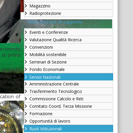
Magazzino
Radioprotezione
Altre attività di supporto
Eventi e Conferenze
Valutazione Qualità Ricerca
Convenzioni
sperimento
Mobilità sostenibile
 la prima
Seminari di Sezione
Fondo Economale
 prodotti
elatore. I
Servizi Nazionali
ra stella,
Amministrazione Centrale
Trasferimento Tecnologico
ication of
Commissione Calcolo e Reti
velazione
Comitato Coord. Terza Missione
lorare la
Formazione
tti dalle
zioni che
Opportunità di lavoro
ici della
Ruoli Istituzionali
poter poi