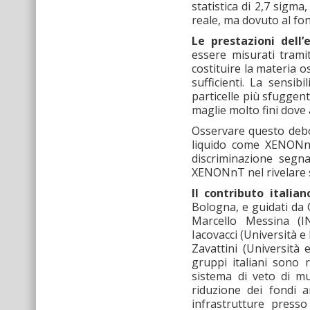
statistica di 2,7 sigma
reale, ma dovuto al fo
Le prestazioni dell
essere misurati tramit
costituire la materia 
sufficienti. La sensib
particelle più sfuggen
maglie molto fini dove 
Osservare questo debo
liquido come XENONnT,
discriminazione segna
XENONnT nel rivelare s
Il contributo italian
Bologna, e guidati da 
Marcello Messina (I
Iacovacci (Università e
Zavattini (Università
gruppi italiani sono 
sistema di veto di mu
riduzione dei fondi a
infrastrutture press