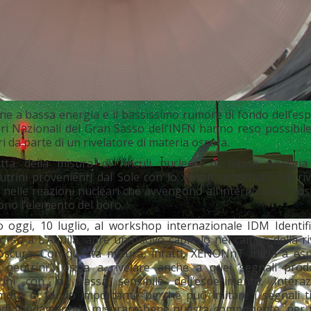
ione a bassa energia e il bassissimo rumore di fondo dell’e
ri Nazionali del Gran Sasso dell’INFN hanno reso possibile
ri da parte di un rivelatore di materia oscura.
ratta della misura di rinculi nucleari di bassa energia
eutrini provenienti dal Sole con lo xenon contenuto nel riv
nelle reazioni nucleari che avvengono all’interno della nost
gono l’elemento del boro.
to oggi, 10 luglio, al workshop internazionale IDM Identif
orso a L’Aquila, apre un nuovo capitolo nel campo della ri
 oscura. Con questa misura, infatti, XENONnT inizia a esp
 neutrini”, ossia a rivelare anche a quei segnali prodo
rini con la massa sensibile dell’esperimento. Intera
re di fondo importante perché può imitare i segnali tip
indi fondamentale misurare bene questa componente, per 