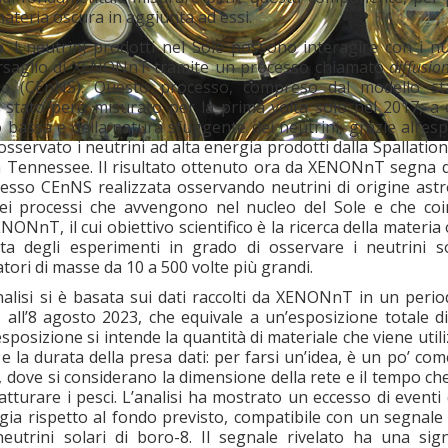
materia oscura in aggiunta ad essi.
o
. I neutrini prodotti nel Sole possono interagire con i nu
ersaglio di XENONnT tramite un processo chiamato
diffusio
eo
(CEnNS). Questo processo, compreso dal modello st
a stato però misurato per la prima volta solo nel 2017, a 
o bassa e della natura sfuggente dei neutrini, grazie all’e
ervato i neutrini ad alta energia prodotti dalla Spallatio
n Tennessee. Il risultato ottenuto ora da XENONnT segna 
sso CEnNS realizzata osservando neutrini di origine astrof
nei processi che avvengono nel nucleo del Sole e che co
NONnT, il cui obiettivo scientifico è la ricerca della materia 
sta degli esperimenti in grado di osservare i neutrini so
tori di masse da 10 a 500 volte più grandi.
analisi si è basata sui dati raccolti da XENONnT in un peri
1 all’8 agosto 2023, che equivale a un’esposizione totale di
posizione si intende la quantità di materiale che viene util
 e la durata della presa dati: per farsi un’idea, è un po’ co
ca, dove si considerano la dimensione della rete e il tempo c
atturare i pesci. L’analisi ha mostrato un eccesso di eventi 
gia rispetto al fondo previsto, compatibile con un segnale
neutrini solari di boro-8. Il segnale rivelato ha una signi