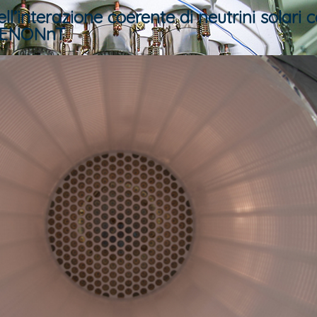
l’interazione coerente di neutrini solari 
 XENONnT