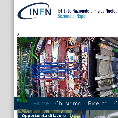
Istituto Nazionale di Fisica Nuclea
Sezione di Napoli
prev
next
Home
Chi siamo
Ricerca
C
Opportunità di lavoro
13 LUGLIO 2024