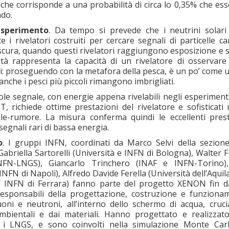
, che corrisponde a una probabilità di circa lo 0,35% che es
ndo.
’esperimento
. Da tempo si prevede che i neutrini solar
e i rivelatori costruiti per cercare segnali di particelle c
oscura, quando questi rivelatori raggiungono esposizione e s
ilità rappresenta la capacità di un rivelatore di osservar
ti: proseguendo con la metafora della pesca, è un po’ come 
anche i pesci più piccoli rimangono imbrigliati.
le segnale, con energie appena rivelabili negli esperiment
 richiede ottime prestazioni del rivelatore e sofisticati 
le-rumore. La misura conferma quindi le eccellenti prest
egnali rari di bassa energia.
o
. I gruppi INFN, coordinati da Marco Selvi della sezion
Gabriella Sartorelli (Università e INFN di Bologna), Walter 
NFN-LNGS), Giancarlo Trinchero (INAF e INFN-Torino),
 INFN di Napoli), Alfredo Davide Ferella (Università dell’Aquil
 e INFN di Ferrara) fanno parte del progetto XENON fin da
responsabili della progettazione, costruzione e funziona
oni e neutroni, all’interno dello schermo di acqua, crucia
mbientali e dai materiali. Hanno progettato e realizzato
o i LNGS, e sono coinvolti nella simulazione Monte Car