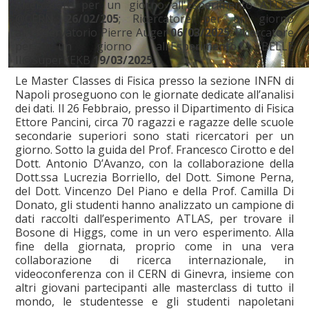
Ricercatore per un giorno all'Esperimento ATLAS
@CERN
26/02/205
; Ricercatore per un giorno
all'Osservatorio Pierre Auger
06/03/2025
; Ricercatore
per un giorno all'Esperimento BELLE
II@SuperKEKB
19/03/2025
.
Le Master Classes di Fisica presso la sezione INFN di
Napoli proseguono con le giornate dedicate all’analisi
dei dati. Il 26 Febbraio, presso il Dipartimento di Fisica
Ettore Pancini, circa 70 ragazzi e ragazze delle scuole
secondarie superiori sono stati ricercatori per un
giorno. Sotto la guida del Prof. Francesco Cirotto e del
Dott. Antonio D’Avanzo, con la collaborazione della
Dott.ssa Lucrezia Borriello, del Dott. Simone Perna,
del Dott. Vincenzo Del Piano e della Prof. Camilla Di
Donato, gli studenti hanno analizzato un campione di
dati raccolti dall’esperimento ATLAS, per trovare il
Bosone di Higgs, come in un vero esperimento. Alla
fine della giornata, proprio come in una vera
collaborazione di ricerca internazionale, in
videoconferenza con il CERN di Ginevra, insieme con
altri giovani partecipanti alle masterclass di tutto il
mondo, le studentesse e gli studenti napoletani