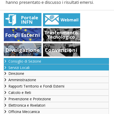
hanno presentato e discusso i risultati emersi.
Portale
Webmail
INFN
Trasferimento
Fondi Esterni
Tecnologico
Divulgazione
Convenzioni
Consiglio di Sezione
Servizi Locali
Direzione
Amministrazione
Rapporti Territorio e Fondi Esterni
Calcolo e Reti
Prevenzione e Protezione
Elettronica e Rivelatori
Officina Meccanica