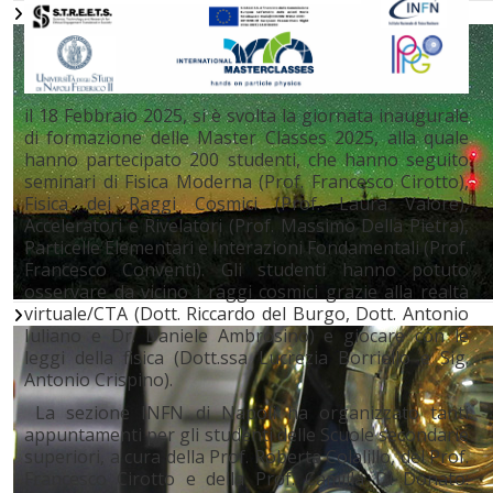
il 18 Febbraio 2025, si è svolta la giornata inaugurale
di formazione delle Master Classes 2025, alla quale
hanno partecipato 200 studenti, che hanno seguito
seminari di Fisica Moderna (Prof. Francesco Cirotto),
Fisica dei Raggi Cosmici (Prof. Laura Valore),
Acceleratori e Rivelatori (Prof. Massimo Della Pietra),
Particelle Elementari e Interazioni Fondamentali (Prof.
Francesco Conventi). Gli studenti hanno potuto
osservare da vicino i raggi cosmici grazie alla realtà
virtuale/CTA (Dott. Riccardo del Burgo, Dott. Antonio
Iuliano e Dr. Daniele Ambrosino) e giocare con le
leggi della fisica (Dott.ssa Lucrezia Borriello e Sig.
Antonio Crispino).
La sezione INFN di Napoli ha organizzato tanti
appuntamenti per gli studenti delle Scuole secondarie
superiori, a cura della Prof. Roberta Colalillo, del Prof.
Francesco Cirotto e della Prof. Camilla Di Donato: