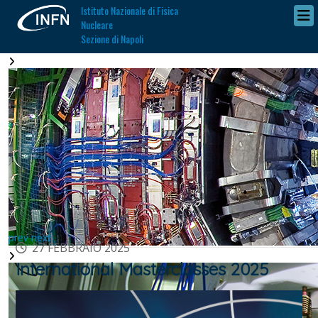
Istituto Nazionale di Fisica
Nucleare
Sezione di Napoli
prev
next
27 FEBBRAIO 2025
International Masterclasses 2025