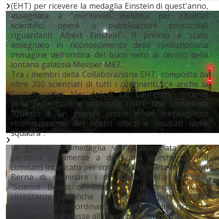
(EHT) per ricevere la medaglia Einstein di quest'anno,
assegnata a "meritevoli individui per risultati
scientifici, opere o pubblicazioni eccezionali
riguardanti Albert Einstein". Il premio è stato
assegnato
in riconoscimento della rivoluzionaria
immagine dell'ombra del buco nero al centro della
lontana galassia Messier M87.
Tra i membri della Collaborazione EHT,
composta da
oltre 200 scienziati di tutti i continenti,
c'è anche la
Professoressa Mariafelicia De Laurentis, docente
della Federico II e associata INFN, che commenta
"Questo è un grande onore e un meraviglioso
riconoscimento dei nostri sforzi e risultati come
squadra".
In genere, la
medaglia viene assegnata a una
persona (raramente a due), ma questa volta i
l
comitato incaricato per conto della società di Einstein
Berna di nominare i destinatari della medaglia,
"Science Board of Trustees", ha deciso che le
circostanze specifiche in base alle quali è stato
realizzato lo straordinario risultato, hanno richiesto
che il premio andasse all'intera collaborazione.