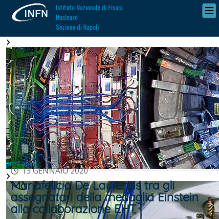
Istituto Nazionale di Fisica
Nucleare
Sezione di Napoli
prev
next
13 GENNAIO 2020
Mariafelicia De Laurentis tra gli
assegnatari della medaglia Einstein
alla collaborazione EHT