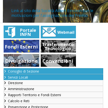
Link al sito della Società Albert Einstein con le
motivazioni per l'assegnazione del Premio
Portale
Webmail
INFN
Trasferimento
Fondi Esterni
Tecnologico
Divulgazione
Convenzioni
Consiglio di Sezione
Servizi Locali
Direzione
Amministrazione
Rapporti Territorio e Fondi Esterni
Calcolo e Reti
Prevenzione e Protezione