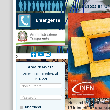
L'Universo in un
Emergenze
Area riservata
Accesso con credenziali
INFN-AAI
Nell'ambito dell'ev
Ricordami
L'Universo in una sc