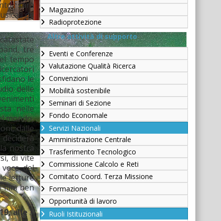
ento sarà
Magazzino
usicali de
Radioprotezione
Altre attività di supporto
ccatastate
band, tre
Eventi e Conferenze
 nel tempo
Valutazione Qualità Ricerca
icercatori
sfidano le
Convenzioni
udio delle
Mobilità sostenibile
venimenti
Seminari di Sezione
sta nelle
Fondo Economale
del mondo,
oni, dalle
Servizi Nazionali
o deciderà
Amministrazione Centrale
lla nostra
Trasferimento Tecnologico
i, di vite
Commissione Calcolo e Reti
 voce del
Comitato Coord. Terza Missione
le letture
i film ben
Formazione
Opportunità di lavoro
19, alle
Ruoli Istituzionali