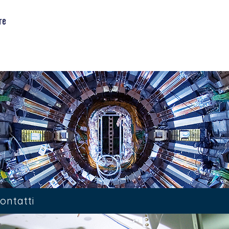
re
ontatti
9