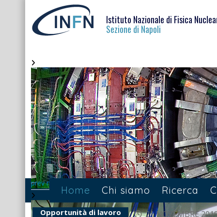
Istituto Nazionale di Fisica Nuclea
Sezione di Napoli
prev
next
Home
Chi siamo
Ricerca
C
Opportunità di lavoro
21 NOVEMBRE 201