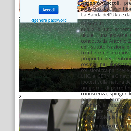
Antonio Zoccoli
, pr
condotto da David Rion
Accedi
La Banda dell’Uku e dai
Rigenera password
Di seguito l'outline d
qua e là, uno schermo
ukuleli, una giovane a
condotto da Antonio Zoc
dell’Istituto Nazionale 
frontiere della conosc
proprietà dei neutrini
cosmici più impressio
collisioni tra particell
LHC, al CERN a Ginevra.
ipotesi sulla natura d
un giorno di porre fin
conoscenza, spingendosi
parallele, di forme di
pubblico, le improvvisa
dell’attrice Maria Giuli
noti, scatole piene o 
L'Universo in scat