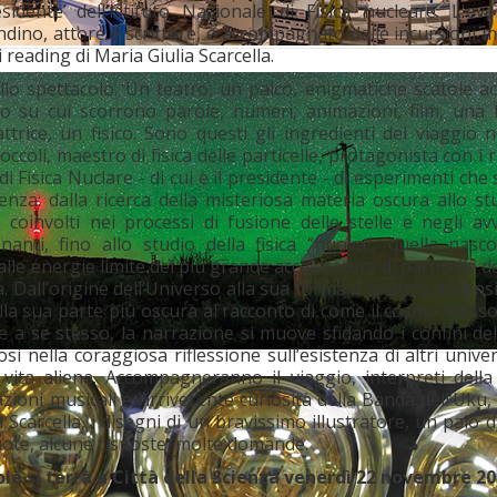
esidente dell’Istituto Nazionale di Fisica nucleare. L'ev
dino, attore e scrittore, e accompagnato dalle incursioni m
 reading di Maria Giulia Scarcella.
ello spettacolo. Un teatro, un palco, enigmatiche scatole a
 su cui scorrono parole, numeri, animazioni, film, una 
ttrice, un fisico. Sono questi gli ingredienti del viaggio
coli, maestro di fisica delle particelle, protagonista con i r
di Fisica Nuclare - di cui è il presidente - di esperimenti che 
enza: dalla ricerca della misteriosa materia oscura allo st
 coinvolti nei processi di fusione delle stelle e negli av
nanti, fino allo studio della fisica “nuova”, quella nasco
e alle energie limite del più grande acceleratore di particelle 
 Dall’origine dell’Universo alla sua forma a quattro dimensi
ella sua parte più oscura al racconto di come il cosmo stess
e a se stesso, la narrazione si muove sfidando i confini de
 nella coraggiosa riflessione sull’esistenza di altri univers
 vita aliena. Accompagneranno il viaggio, interpreti della
zioni musicali e l’irriverente curiosità della Banda dell’Uku, 
a Scarcella, i disegni di un bravissimo illustratore, un paio d
vuote, alcune risposte, molte domande.
ola si terrà a Città della Scienza venerdì 22 novembre 20