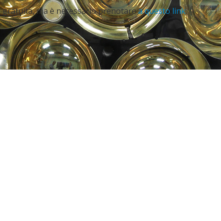
è gratuita, ma è necessario prenotare
a questo link
.