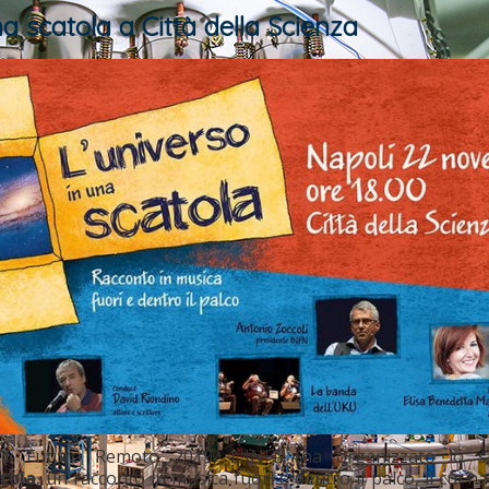
a scatola a Città della Scienza
ento Futuro Remoto 2019, L'INFN ha organizzato lo sp
atola
, un racconto in musica fuori e dentro il palco, il cui n