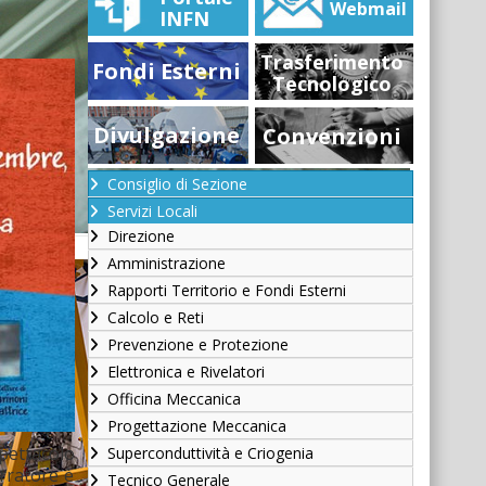
Webmail
INFN
Trasferimento
Fondi Esterni
Tecnologico
Divulgazione
Convenzioni
Consiglio di Sezione
Servizi Locali
Direzione
Amministrazione
Rapporti Territorio e Fondi Esterni
Calcolo e Reti
Prevenzione e Protezione
Elettronica e Rivelatori
Officina Meccanica
Progettazione Meccanica
ettacolo
Superconduttività e Criogenia
arratore è
Tecnico Generale