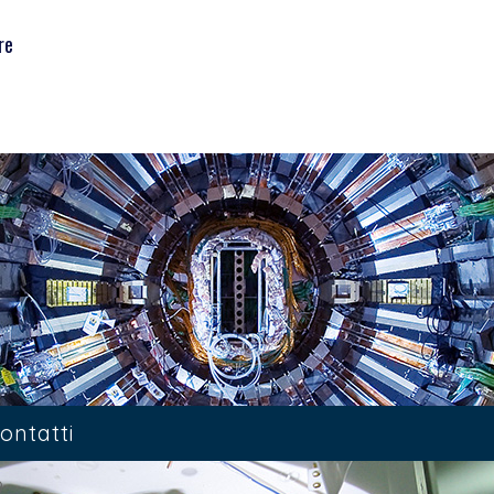
re
ontatti
9