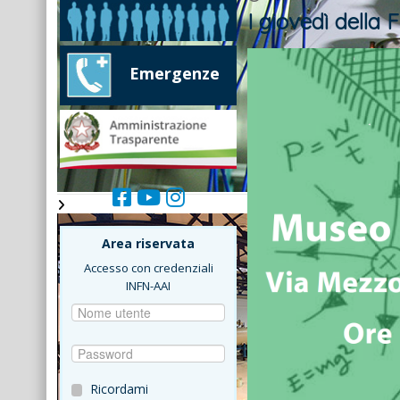
I giovedì della F
Emergenze
Area riservata
Accesso con credenziali
INFN-AAI
Ricordami