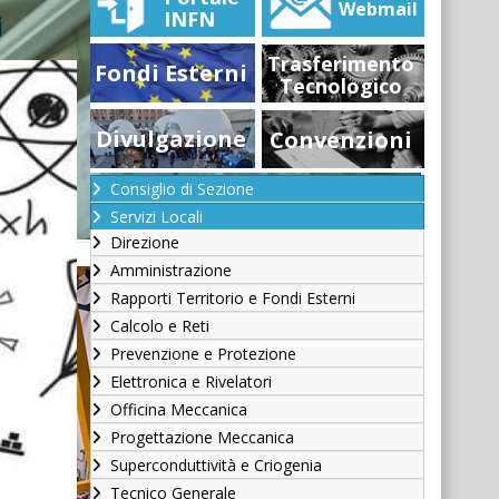
Webmail
INFN
i
Trasferimento
Fondi Esterni
Tecnologico
Divulgazione
Convenzioni
Consiglio di Sezione
Servizi Locali
Direzione
Amministrazione
Rapporti Territorio e Fondi Esterni
Calcolo e Reti
Prevenzione e Protezione
Elettronica e Rivelatori
Officina Meccanica
Progettazione Meccanica
Superconduttività e Criogenia
Tecnico Generale