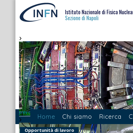
Istituto Nazionale di Fisica Nuclea
Sezione di Napoli
prev
next
Home
Chi siamo
Ricerca
C
Opportunità di lavoro
11 NOVEMBRE 201