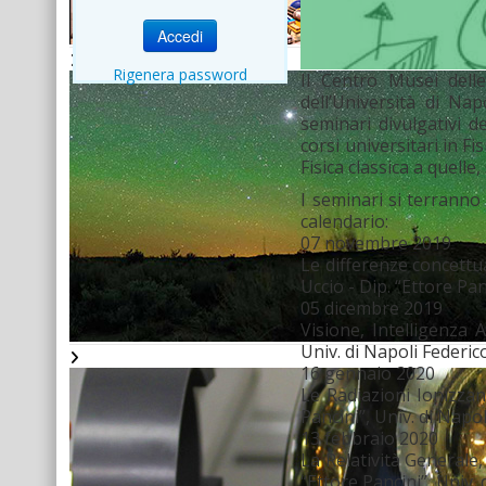
Accedi
Rigenera password
Il Centro Musei delle
dell’Università di Na
seminari divulgativi d
corsi universitari in F
Fisica classica a quelle
I seminari si terranno
calendario:
07 novembre 2019
Le differenze concettua
Uccio - Dip. “Ettore Pan
05 dicembre 2019
Visione, Intelligenza 
Univ. di Napoli Federico
16 gennaio 2020
Le Radiazioni Ionizzan
Pancini”, Univ. di Napol
13 febbraio 2020
La Relatività Generale, 
“Ettore Pancini”, Univ. 