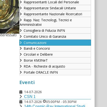
Rappresentanti Locali del Personale
Rappresentanze Sindacali Unitarie
 Pancini”,
Rappresentante Nazionale Ricercatori
Rapp. Naz. Tecnologi, Tecnici e
p. “Ettore
Amministrativi
Consigliera di Fiducia INFN
teressati
Comitato Unico di Garanzia
Comunicazioni
Bandi e Concorsi
Circolari e Delibere
Borse KM3NeT
RDA - Richieste di acquisto
Portale ORACLE INFN
Eventi
14-07-2026
CSN 1
14-07-2026
05:00PM
-
05:30PM
14th Cosmic-Ray International Studies and Multi-messenger Astroparticle Conference