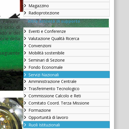
Magazzino
Radioprotezione
 Pancini”
Altre attività di supporto
 ciclo di
Eventi e Conferenze
rado e dei
orie della
Valutazione Qualità Ricerca
Convenzioni
l seguente
Mobilità sostenibile
Seminari di Sezione
Fondo Economale
 Scotti di
Servizi Nazionali
Amministrazione Centrale
 Pancini”,
Trasferimento Tecnologico
Commissione Calcolo e Reti
Comitato Coord. Terza Missione
p. “Ettore
Formazione
Opportunità di lavoro
ufi - Dip.
Ruoli Istituzionali