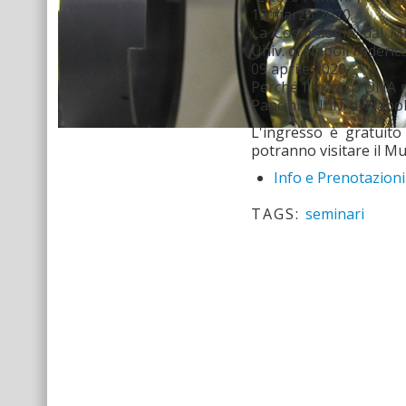
12 marzo 2020
La Cosmologia: dal Mit
Univ. di Napoli Federico
09 aprile 2020
Perché il nostro DNA n
Pancini”, Univ. di Napol
L'ingresso è gratuito
potranno visitare il Mus
Info e Prenotazioni
TAGS:
seminari