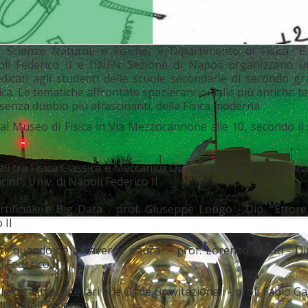
 Scienze Naturali e Fisiche, il Dipartimento di Fisica “E.
poli Federico II e l’INFN Sezione di Napoli organizzano un
edicati agli studenti delle scuole secondarie di secondo g
isica. Le tematiche affrontate spazieranno dalle più antiche te
, senza dubbio più affascinanti, della Fisica moderna.
 al Museo di Fisica in Via Mezzocannone alle 10, secondo i
li tra Fisica Classica e Meccanica Quantistica - prof. Umberto
cini”, Univ. di Napoli Federico II
Artificiale e Big Data - prof. Giuseppe Longo - Dip. “Ettore
 II
ti: quando c’è da averne paura? - prof. Lorenzo Manti - Di
i Federico II
le catastrofi stellari e le Onde Gravitazionali - prof. Fabio Gar
di Napoli Federico II