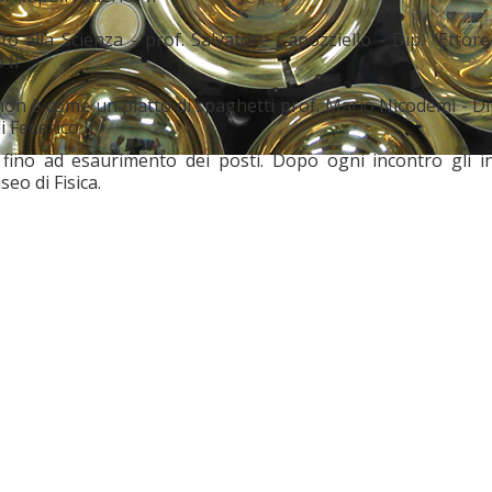
o alla Scienza - prof. Salvatore Capozziello - Dip. “Ettore
 II
on è come un piatto di spaghetti prof. Mario Nicodemi - Di
i Federico II
 fino ad esaurimento dei posti. Dopo ogni incontro gli in
eo di Fisica.