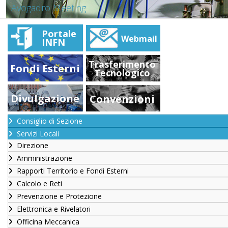
Avogadro Meeting
Portale
Webmail
INFN
Trasferimento
Fondi Esterni
Tecnologico
Divulgazione
Convenzioni
Consiglio di Sezione
Servizi Locali
Direzione
Amministrazione
Rapporti Territorio e Fondi Esterni
Calcolo e Reti
Prevenzione e Protezione
Elettronica e Rivelatori
Officina Meccanica