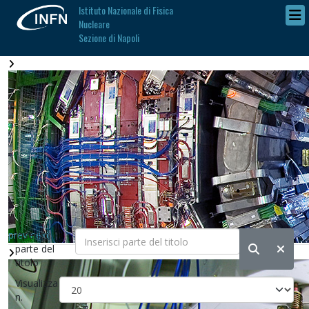
Istituto Nazionale di Fisica
Nucleare
Sezione di Napoli
prev
Inserisci
next
parte del
titolo
Visualizza
n.